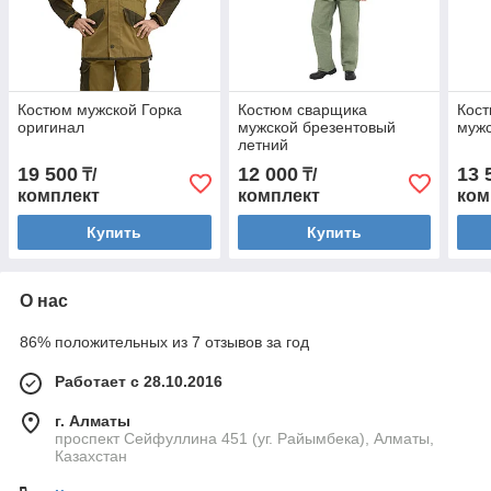
Костюм мужской Горка
Костюм сварщика
Кост
оригинал
мужской брезентовый
муж
летний
19 500
12 000
13 
₸/
₸/
комплект
комплект
ком
Купить
Купить
О нас
86% положительных из 7 отзывов за год
Работает с 28.10.2016
г. Алматы
проспект Сейфуллина 451 (уг. Райымбека), Алматы,
Казахстан