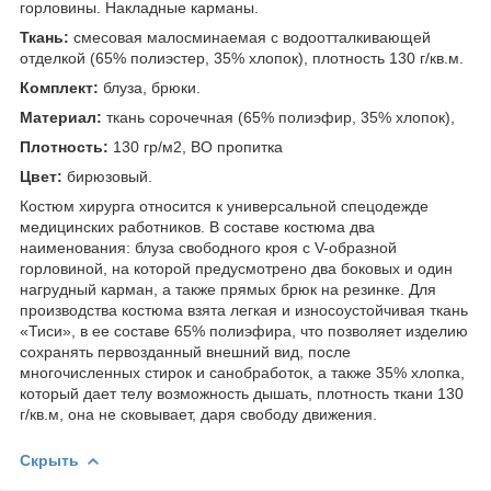
горловины. Накладные карманы.
Ткань:
смесовая малосминаемая с водоотталкивающей
отделкой (65% полиэстер, 35% хлопок), плотность 130 г/кв.м.
Комплект:
блуза, брюки.
Материал:
ткань сорочечная (65% полиэфир, 35% хлопок),
Плотность:
130 гр/м2, ВО пропитка
Цвет:
бирюзовый.
Костюм хирурга относится к универсальной спецодежде
медицинских работников. В составе костюма два
наименования: блуза свободного кроя с V-образной
горловиной, на которой предусмотрено два боковых и один
нагрудный карман, а также прямых брюк на резинке. Для
производства костюма взята легкая и износоустойчивая ткань
«Тиси», в ее составе 65% полиэфира, что позволяет изделию
сохранять первозданный внешний вид, после
многочисленных стирок и санобработок, а также 35% хлопка,
который дает телу возможность дышать, плотность ткани 130
г/кв.м, она не сковывает, даря свободу движения.
Скрыть