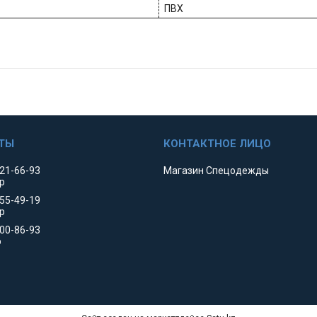
ПВХ
521-66-93
Магазин Спецодежды
р
455-49-19
р
000-86-93
р