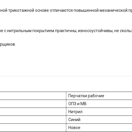
тной трикотажной основе отличаются повышенной механической п
е с нитрильным покрытием практичны, износоустойчивы, не сколь
урщиков.
Перчатки рабочие
ОПЗ и МВ
Нитрил
Синий
Новое