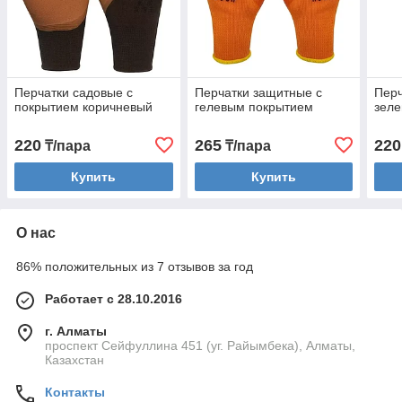
Перчатки садовые с
Перчатки защитные с
Перч
покрытием коричневый
гелевым покрытием
зел
220
265
220
₸/пара
₸/пара
Купить
Купить
О нас
86% положительных из 7 отзывов за год
Работает с 28.10.2016
г. Алматы
проспект Сейфуллина 451 (уг. Райымбека), Алматы,
Казахстан
Контакты