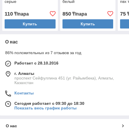
серые
белый
пвх 
110
850
75
₸/пара
₸/пара
₸
Купить
Купить
О нас
86% положительных из 7 отзывов за год
Работает с 28.10.2016
г. Алматы
проспект Сейфуллина 451 (уг. Райымбека), Алматы,
Казахстан
Контакты
Сегодня работает с 09:30 до 18:30
Показать весь график работы
О нас