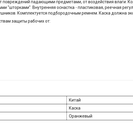
т повреждений падающими предметами, от воздействия влаги. Ко
и "шторками". Внутренняя оснастка - пластиковая, реечная регу
ников. Комплектуется подбородочным ремнем. Каска должна экспл
ствам защиты рабочих от:
Китай
Каска
Оранжевый