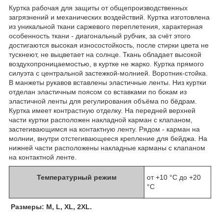
Куртка рабочая для защиты от общепроизводственных
загрязнений и механических воздействий. Куртка изготовлена
из уникальной ткани саржевого переплетения, характерная
особенность ткани - диагональный рубчик, за счёт этого
достигаются высокая износостойкость, после стирки цвета не
тускнеют, не выцветает на солнце. Ткань обладает высокой
воздухопроницаемостью, в куртке не жарко. Куртка прямого
силуэта с центральной застежкой-молнией. Воротник-стойка.
В манжеты рукавов вставлены эластичные ленты. Низ куртки
отделан эластичным поясом со вставками по бокам из
эластичной ленты для регулирования объёма по бёдрам.
Куртка имеет контрастную отделку. На передней верхней
части куртки расположен накладной карман с клапаном,
застегивающимся на контактную ленту. Рядом - карман на
молнии, внутри отстегивающееся крепление для бейджа. На
нижней части расположены накладные карманы с клапаном
на контактной ленте.
Температурный режим
от +10 °C до +20
°C
Размеры: М, L, XL, 2XL.