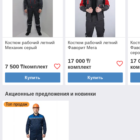
Костюм рабочий летний
Костюм рабочий летний
Кост
Механик серый
Фаворит Мега
Фаво
серо
17 000
17 
₸/
7 500
₸/комплект
комплект
ком
Купить
Купить
Акционные предложения и новинки
Топ продаж