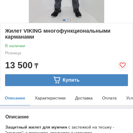
Жилет VIKING многофункциональными
карманами
В наличии
Розница
13 500
₸
Купить
Описание
Характеристики
Доставка
Оплата
Усл
Описание
Защитный жилет для мужчин
с застежкой на тесьму -
"молния"; с верхними, средними и нижними