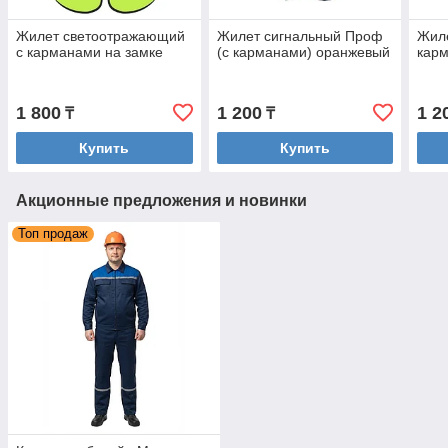
Жилет светоотражающий
Жилет сигнальный Проф
Жиле
c карманами на замке
(с карманами) оранжевый
кар
1 800
1 200
1 2
₸
₸
Купить
Купить
Акционные предложения и новинки
Топ продаж