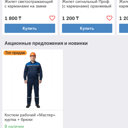
Жилет светоотражающий
Жилет сигнальный Проф
Жиле
c карманами на замке
(с карманами) оранжевый
кар
1 800
1 200
1 2
₸
₸
Купить
Купить
Акционные предложения и новинки
Топ продаж
Костюм рабочий «Мастер»
куртка + брюки
В наличии