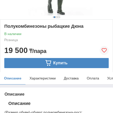
Полукомбинезоны рыбацкие Дюна
В наличии
Розница
19 500
₸/пара
Купить
Описание
Характеристики
Доставка
Оплата
Усл
Описание
Описание
(Размер обуви)-обхват полукомбинезона-рост: