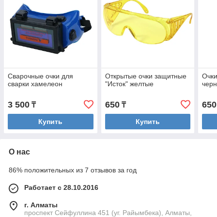
Сварочные очки для
Открытые очки защитные
Очки
сварки хамелеон
"Исток" желтые
чер
3 500
650
650
₸
₸
Купить
Купить
О нас
86% положительных из 7 отзывов за год
Работает с 28.10.2016
г. Алматы
проспект Сейфуллина 451 (уг. Райымбека), Алматы,