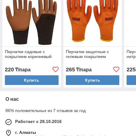
Перчатки садовые с
Перчатки защитные с
Перч
покрытием коричневый
гелевым покрытием
нит
220
265
225
₸/пара
₸/пара
Купить
Купить
О нас
86% положительных из 7 отзывов за год
Работает с 28.10.2016
г. Алматы