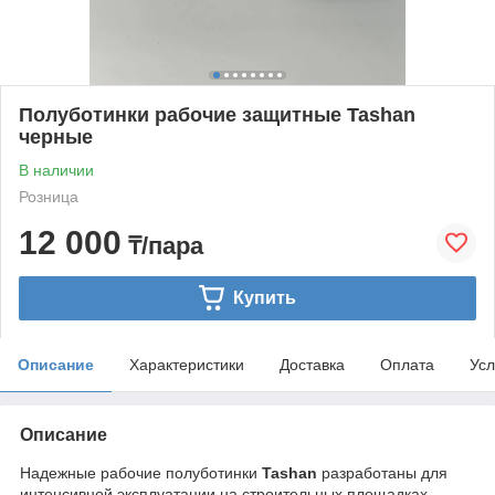
Полуботинки рабочие защитные Tashan
черные
В наличии
Розница
12 000
₸/пара
Купить
Описание
Характеристики
Доставка
Оплата
Усл
Описание
Надежные рабочие полуботинки
Tashan
разработаны для
интенсивной эксплуатации на строительных площадках,