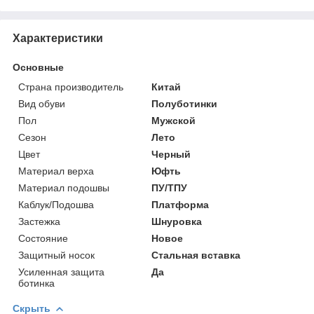
Характеристики
Основные
Страна производитель
Китай
Вид обуви
Полуботинки
Пол
Мужской
Сезон
Лето
Цвет
Черный
Материал верха
Юфть
Материал подошвы
ПУ/ТПУ
Каблук/Подошва
Платформа
Застежка
Шнуровка
Состояние
Новое
Защитный носок
Стальная вставка
Усиленная защита
Да
ботинка
Скрыть