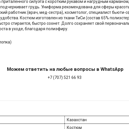
а приталенного силуэта с коротким рукавом и нагрудным карманом
 подчеркивает грудь. Униформа рекомендована для сферы красоты
ий работник (врач, мед-сестра), косметолог, специалист бьюти-
добства. Костюм изготовлен из ткани ТиСи (состав 65% полиэстер
 быстро стирается, быстро сохнет. Долго сохраняет свой первонач
оста в уходе, благодаря полиэфиру.
лопка)
Можем ответить на любые вопросы в WhatsApp
+7 (707) 521 66 93
Казахстан
Костюм