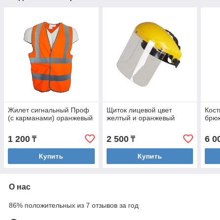
Жилет сигнальный Проф
Щиток лицевой цвет
Кост
(с карманами) оранжевый
желтый и оранжевый
брюк
1 200
2 500
6 0
₸
₸
Купить
Купить
О нас
86% положительных из 7 отзывов за год