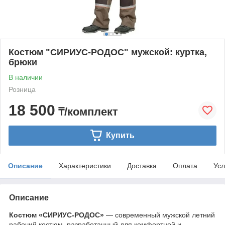
Костюм "СИРИУС-РОДОС" мужской: куртка,
брюки
В наличии
Розница
18 500
₸/комплект
Купить
Описание
Характеристики
Доставка
Оплата
Усл
Описание
Костюм «СИРИУС-РОДОС»
— современный мужской летний
рабочий костюм, разработанный для комфортной и