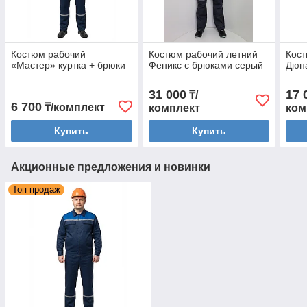
Костюм рабочий
Костюм рабочий летний
Кост
«Мастер» куртка + брюки
Феникс с брюками серый
Дюна
31 000
17 
₸/
6 700
₸/комплект
комплект
ком
Купить
Купить
Акционные предложения и новинки
Топ продаж