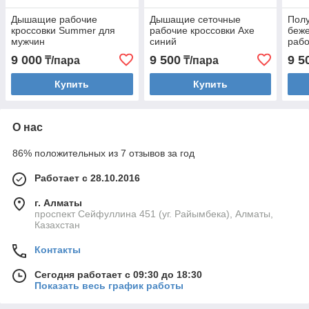
Дышащие рабочие
Дышащие сеточные
Полу
кроссовки Summer для
рабочие кроссовки Axe
беж
мужчин
синий
раб
9 000
9 500
9 5
₸/пара
₸/пара
Купить
Купить
О нас
86% положительных из 7 отзывов за год
Работает с 28.10.2016
г. Алматы
проспект Сейфуллина 451 (уг. Райымбека), Алматы,
Казахстан
Контакты
Сегодня работает с 09:30 до 18:30
Показать весь график работы