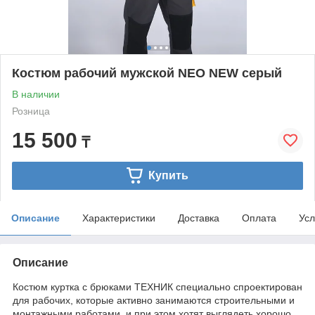
Костюм рабочий мужской NEO NEW серый
В наличии
Розница
15 500
₸
Купить
Описание
Характеристики
Доставка
Оплата
Усл
Описание
Костюм куртка с брюками ТЕХНИК специально спроектирован
для рабочих, которые активно занимаются строительными и
монтажными работами, и при этом хотят выглядеть хорошо.