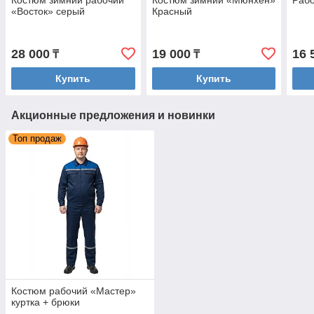
Костюм зимний рабочий
Костюм зимний «Мюнхен»
Рабо
«Восток» серый
Красный
28 000
19 000
16 
₸
₸
Купить
Купить
Акционные предложения и новинки
Топ продаж
Костюм рабочий «Мастер»
куртка + брюки