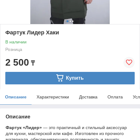
Фартук Лидер Хаки
В наличии
Розница
2 500
₸
Купить
Описание
Характеристики
Доставка
Оплата
Усл
Описание
Фартук «Лидер»
— это практичный и стильный аксессуар
для кухни, мастерской или кафе. Изготовлен из прочного
материала, обеспечивающего долговечность и защиту