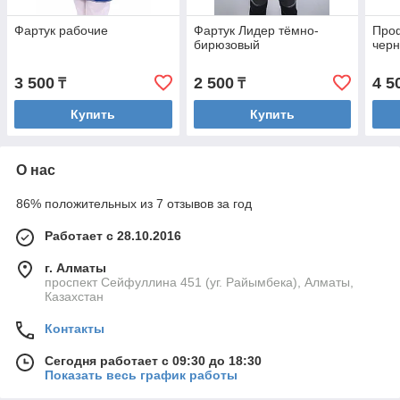
Фартук рабочие
Фартук Лидер тёмно-
Про
бирюзовый
черн
3 500
2 500
4 5
₸
₸
Купить
Купить
О нас
86% положительных из 7 отзывов за год
Работает с 28.10.2016
г. Алматы
проспект Сейфуллина 451 (уг. Райымбека), Алматы,
Казахстан
Контакты
Сегодня работает с 09:30 до 18:30
Показать весь график работы