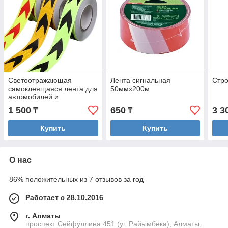
Светоотражающая
Лента сигнальная
Стро
самоклеящаяся лента для
50ммх200м
автомобилей и
мотоциклов, 5 см х 10 м
1 500
650
3 3
₸
₸
Купить
Купить
О нас
86% положительных из 7 отзывов за год
Работает с 28.10.2016
г. Алматы
проспект Сейфуллина 451 (уг. Райымбека), Алматы,