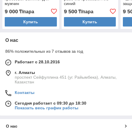
мужчин
синий
защ
9 000
9 500
9 5
₸/пара
₸/пара
Купить
Купить
О нас
86% положительных из 7 отзывов за год
Работает с 28.10.2016
г. Алматы
проспект Сейфуллина 451 (уг. Райымбека), Алматы,
Казахстан
Контакты
Сегодня работает с 09:30 до 18:30
Показать весь график работы
О нас