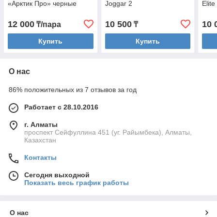
«Арктик Про» черные
Joggar 2
Elit
12 000
10 500
10 
₸/пара
₸
Купить
Купить
О нас
86% положительных из 7 отзывов за год
Работает с 28.10.2016
г. Алматы
проспект Сейфуллина 451 (уг. Райымбека), Алматы,
Казахстан
Контакты
Сегодня выходной
Показать весь график работы
О нас