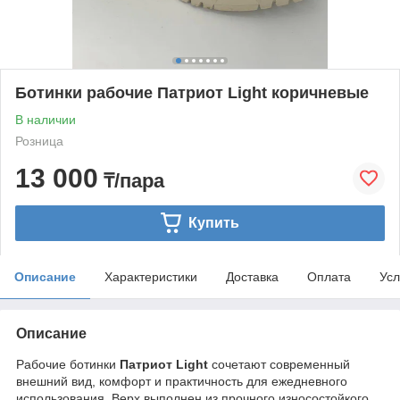
Ботинки рабочие Патриот Light коричневые
В наличии
Розница
13 000
₸/пара
Купить
Описание
Характеристики
Доставка
Оплата
Усл
Описание
Рабочие ботинки
Патриот Light
сочетают современный
внешний вид, комфорт и практичность для ежедневного
использования. Верх выполнен из прочного износостойкого