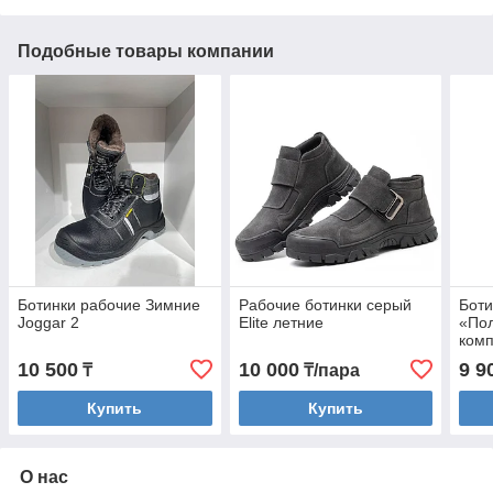
Подобные товары компании
Ботинки рабочие Зимние
Рабочие ботинки серый
Боти
Joggar 2
Elite летние
«Пол
ком
10 500
10 000
9 9
₸
₸/пара
Купить
Купить
О нас