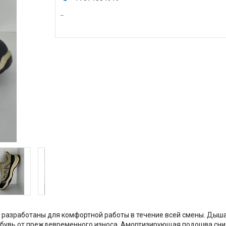
разработаны для комфортной работы в течение всей смены. Дыш
обувь от преждевременного износа. Амортизирующая подошва сниж