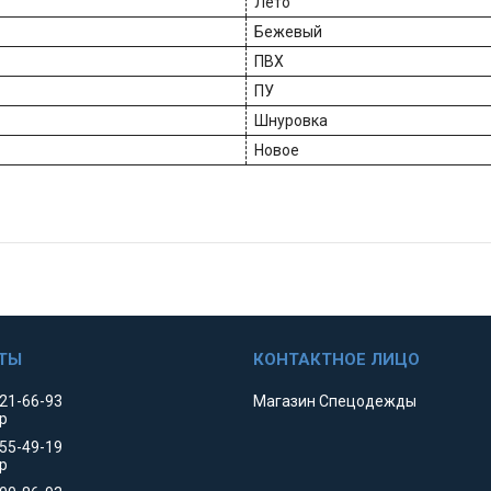
Лето
Бежевый
ПВХ
ПУ
Шнуровка
Новое
521-66-93
Магазин Спецодежды
р
455-49-19
р