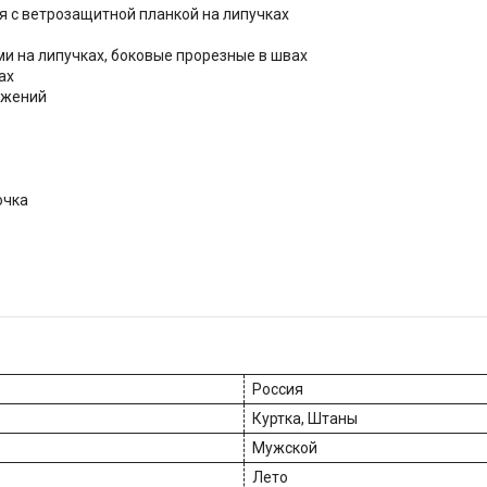
 с ветрозащитной планкой на липучках
и на липучках, боковые прорезные в швах
ах
ижений
очка
Россия
Куртка, Штаны
Мужской
Лето