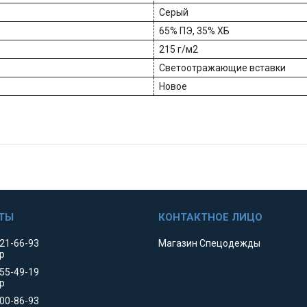
Серый
65% ПЭ, 35% ХБ
215 г/м2
Светоотражающие вставки
Новое
521-66-93
Магазин Спецодежды
р
455-49-19
р
000-86-93