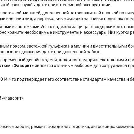
ьный срок службы даже при интенсивной эксплуатации.
 застежкой-молнией, дополненной ветрозащитной планкой на липу
ый внешний вид, а вертикальные складки на спинке повышают ком
нами и застежками Velcro надежно защищают содержимое от вып
но хранить необходимые инструменты и аксессуары. Низ куртки ре
чным поясом, застежкой гульфика на молнии и вместительными б
 сковывает движения даже при длительной работе.
 современный дизайн модели, делая костюм привлекательным и п
стюм «Фаворит»
является отличным выбором для сотрудников пре
2014
, что подтверждает его соответствие стандартам качества и 
й «Фаворит»
тажные работы, ремонт, складская логистика, автосервис, коммун