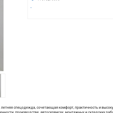
летняя спецодежда, сочетающая комфорт, практичность и высоку
нности, производстве, автосервисах, монтажных и складских раб