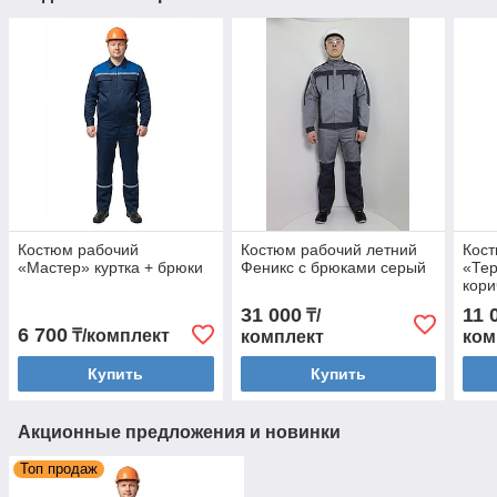
Костюм рабочий
Костюм рабочий летний
Кост
«Мастер» куртка + брюки
Феникс с брюками серый
«Тер
кор
31 000
11 
₸/
6 700
₸/комплект
комплект
ком
Купить
Купить
Акционные предложения и новинки
Топ продаж