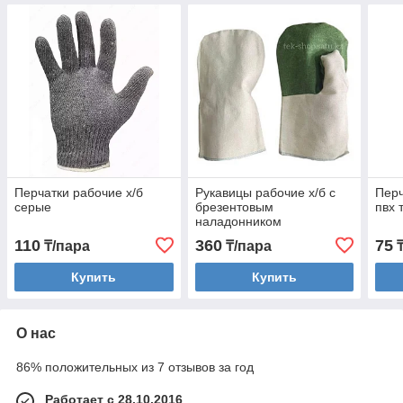
Перчатки рабочие х/б
Рукавицы рабочие х/б с
Перч
серые
брезентовым
пвх 
наладонником
110
360
75
₸/пара
₸/пара
₸
Купить
Купить
О нас
86% положительных из 7 отзывов за год
Работает с 28.10.2016