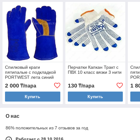
Спилковый краги
Перчатки Капкан Тракт с
Спил
пятипалые с подкладкой
ПВХ 10 класс вязки 3 нити
пяти
PORTWEST лета синий
POR
2 000
130
1 8
₸/пара
₸/пара
Купить
Купить
О нас
86% положительных из 7 отзывов за год
Работает с 28.10.2016