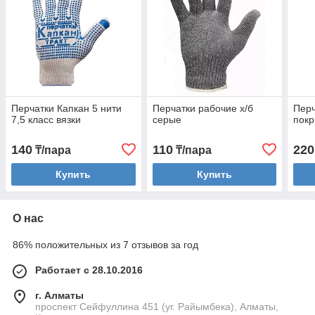
Перчатки Капкан 5 нити
Перчатки рабочие х/б
Перч
7,5 класс вязки
серые
пок
140
110
220
₸/пара
₸/пара
Купить
Купить
О нас
86% положительных из 7 отзывов за год
Работает с 28.10.2016
г. Алматы
проспект Сейфуллина 451 (уг. Райымбека), Алматы,