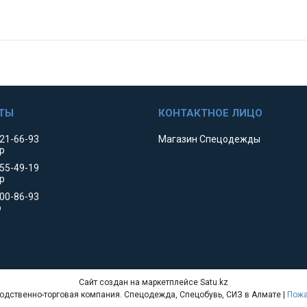
521-66-93
Магазин Спецодежды
р
455-49-19
р
000-86-93
р
Сайт создан на маркетплейсе
Satu.kz
"Tulparforma" производственно-торговая компания. Спецодежда, Спецобувь, СИЗ в Алмате |
Пожа