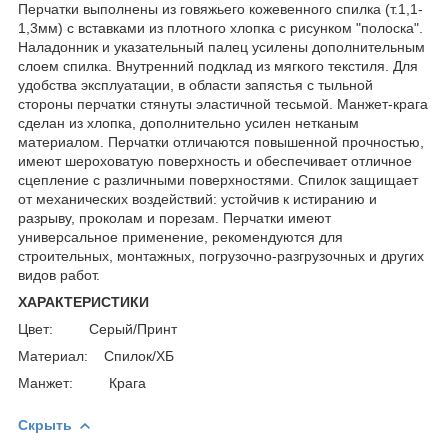
Перчатки выполнены из говяжьего кожевенного спилка (т.1,1-
1,3мм) с вставками из плотного хлопка с рисунком "полоска".
Наладонник и указательный палец усилены дополнительным
слоем спилка. Внутренний подклад из мягкого текстиля. Для
удобства эксплуатации, в области запястья с тыльной
стороны перчатки стянуты эластичной тесьмой. Манжет-крага
сделан из хлопка, дополнительно усилен нетканым
материалом. Перчатки отличаются повышенной прочностью,
имеют шероховатую поверхность и обеспечивает отличное
сцепление с различными поверхностями. Спилок защищает
от механических воздействий: устойчив к истиранию и
разрыву, проколам и порезам. Перчатки имеют
универсальное применение, рекомендуются для
строительных, монтажных, погрузочно-разгрузочных и других
видов работ.
ХАРАКТЕРИСТИКИ
Цвет: Серый/Принт
Материал: Спилок/ХБ
Манжет: Крага
Скрыть