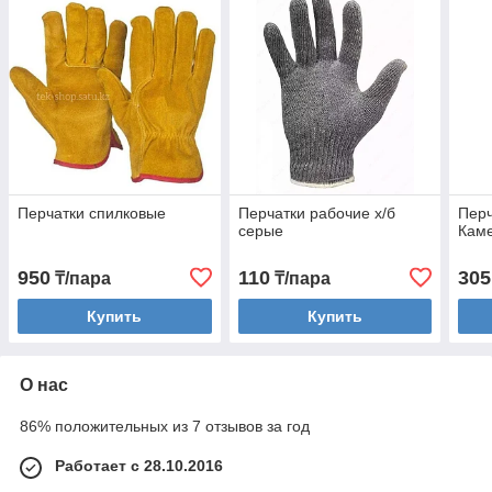
Перчатки спилковые
Перчатки рабочие х/б
Перч
серые
Кам
950
110
305
₸/пара
₸/пара
Купить
Купить
О нас
86% положительных из 7 отзывов за год
Работает с 28.10.2016