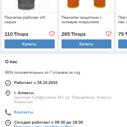
Перчатки рабочие х/б
Перчатки защитные с
Перч
серые
гелевым покрытием
пвх 
110
265
75
₸/пара
₸/пара
₸
Купить
Купить
О нас
86% положительных из 7 отзывов за год
Работает с 28.10.2016
г. Алматы
проспект Сейфуллина 451 (уг. Райымбека), Алматы,
Казахстан
Контакты
Сегодня работает с 09:30 до 18:30
Показать весь график работы