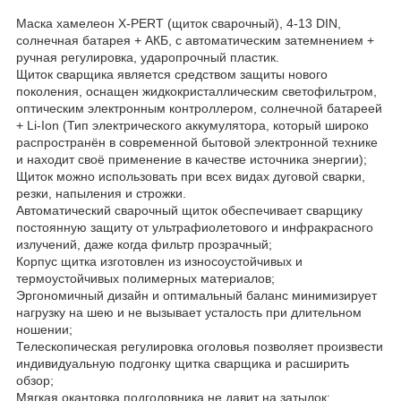
Маска хамелеон X-PERT (щиток сварочный), 4-13 DIN,
солнечная батарея + АКБ, с автоматическим затемнением +
ручная регулировка, ударопрочный пластик.
Щиток сварщика является средством защиты нового
поколения, оснащен жидкокристаллическим светофильтром,
оптическим электронным контроллером, солнечной батареей
+ Li-Ion (Тип электрического аккумулятора, который широко
распространён в современной бытовой электронной технике
и находит своё применение в качестве источника энергии);
Щиток можно использовать при всех видах дуговой сварки,
резки, напыления и строжки.
Автоматический сварочный щиток обеспечивает сварщику
постоянную защиту от ультрафиолетового и инфракрасного
излучений, даже когда фильтр прозрачный;
Корпус щитка изготовлен из износоустойчивых и
термоустойчивых полимерных материалов;
Эргономичный дизайн и оптимальный баланс минимизирует
нагрузку на шею и не вызывает усталость при длительном
ношении;
Телескопическая регулировка оголовья позволяет произвести
индивидуальную подгонку щитка сварщика и расширить
обзор;
Мягкая окантовка подголовника не давит на затылок;