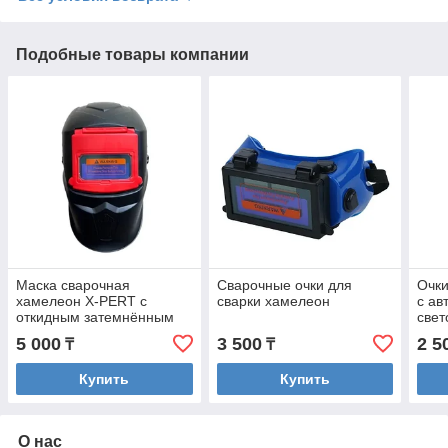
Подобные товары компании
Маска сварочная
Сварочные очки для
Очки
хамелеон X-PERT с
сварки хамелеон
с ав
откидным затемнённым
све
стеклом
5 000
3 500
2 5
₸
₸
Купить
Купить
О нас