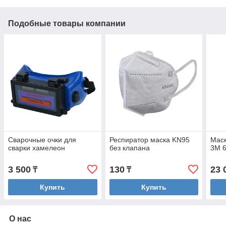
Подобные товары компании
Сварочные очки для
Респиратор маска KN95
Маск
сварки хамелеон
без клапана
3M 
3 500
130
23 
₸
₸
Купить
Купить
О нас