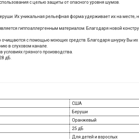
спользования с целью защиты от опасного уровня шумов.
беруши. Их уникальная рельефная форма удерживает их на месте,
 является гиппоаллергенным материалом. Благодаря новой констр
о очищаются с помощью моющих средств. Благодаря шнурку Вы их 
ию в слуховом канале.
в условиях грязного производства.
28 дБ.
США
Беруши
Оранжевый
25 дБ
Для детей и взрослых