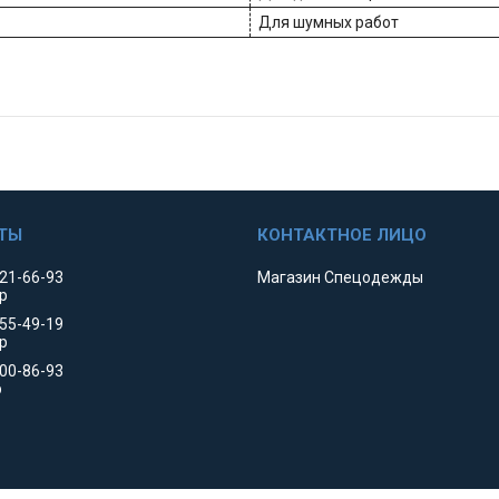
Для шумных работ
521-66-93
Магазин Спецодежды
р
455-49-19
р
000-86-93
р