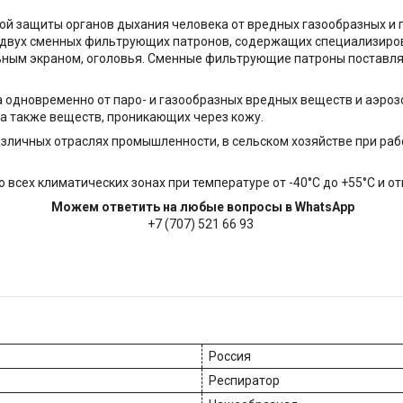
й защиты органов дыхания человека от вредных газообразных и п
, двух сменных фильтрующих патронов, содержащих специализиро
ьным экраном, оголовья. Сменные фильтрующие патроны поставляю
 одновременно от паро- и газообразных вредных веществ и аэроз
 а также веществ, проникающих через кожу.
зличных отраслях промышленности, в сельском хозяйстве при рабо
всех климатических зонах при температуре от -40°С до +55°С и о
Можем ответить на любые вопросы в WhatsApp
+7 (707) 521 66 93
Россия
Респиратор