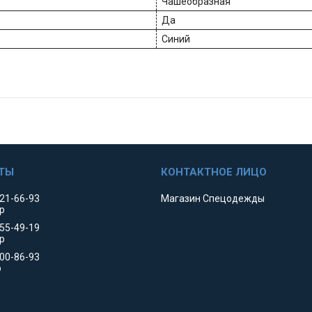
Чашеобразная
Да
Синий
521-66-93
Магазин Спецодежды
р
455-49-19
р
000-86-93
р