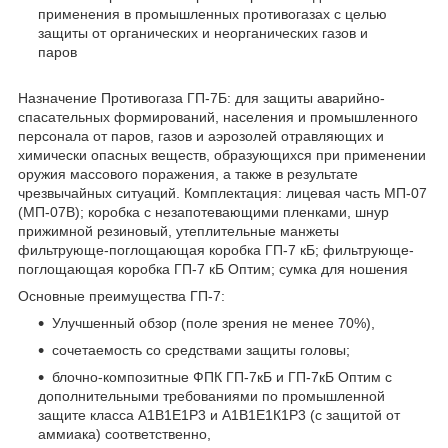
применения в промышленных противогазах с целью
защиты от органических и неорганических газов и
паров
Назначение Противогаза ГП-7Б: для защиты аварийно-
спасательных формирований, населения и промышленного
персонала от паров, газов и аэрозолей отравляющих и
химически опасных веществ, образующихся при применении
оружия массового поражения, а также в результате
чрезвычайных ситуаций. Комплектация: лицевая часть МП-07
(МП-07В); коробка с незапотевающими пленками, шнур
прижимной резиновый, утеплительные манжеты
фильтрующе-поглощающая коробка ГП-7 кБ; фильтрующе-
поглощающая коробка ГП-7 кБ Оптим; сумка для ношения
Основные преимущества ГП-7:
Улучшенный обзор (поле зрения не менее 70%),
сочетаемость со средствами защиты головы;
блочно-композитные ФПК ГП-7кБ и ГП-7кБ Оптим с
дополнительными требованиями по промышленной
защите класса А1В1Е1Р3 и А1В1Е1К1Р3 (с защитой от
аммиака) соответственно,