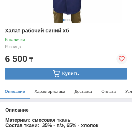
Халат рабочий синий хб
В наличии
Розница
6 500
₸
Купить
Описание
Характеристики
Доставка
Оплата
Усл
Описание
Материал:
смесовая ткань
Состав ткани: 3
5% - п/э, 65% - хлопок