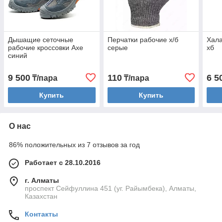
Дышащие сеточные
Перчатки рабочие х/б
Хала
рабочие кроссовки Axe
серые
хб
синий
9 500
110
6 5
₸/пара
₸/пара
Купить
Купить
О нас
86% положительных из 7 отзывов за год
Работает с 28.10.2016
г. Алматы
проспект Сейфуллина 451 (уг. Райымбека), Алматы,
Казахстан
Контакты