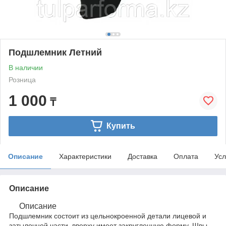
Подшлемник Летний
В наличии
Розница
1 000
₸
Купить
Описание
Характеристики
Доставка
Оплата
Усл
Описание
Описание
Подшлемник состоит из цельнокроенной детали лицевой и
затылочной части, вверху имеет закругленную форму. Швы