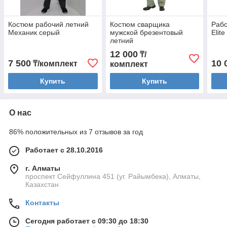
Костюм рабочий летний
Костюм сварщика
Рабо
Механик серый
мужской брезентовый
Elit
летний
12 000
₸/
7 500
10 
₸/комплект
комплект
Купить
Купить
О нас
86% положительных из 7 отзывов за год
Работает с 28.10.2016
г. Алматы
проспект Сейфуллина 451 (уг. Райымбека), Алматы,
Казахстан
Контакты
Сегодня работает с 09:30 до 18:30