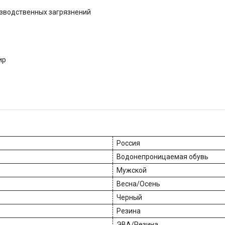
изводственных загрязнений
ир
Россия
Водонепроницаемая обувь
Мужской
Весна/Осень
Черный
Резина
ЭВА/Резина