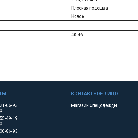
Плоская подошва
Новое
40-46
521-66-93
Магазин Спецодежды
р
455-49-19
р
000-86-93
р