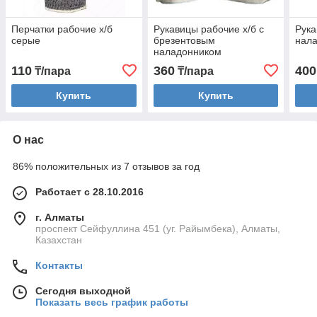
Перчатки рабочие х/б
Рукавицы рабочие х/б с
Рука
серые
брезентовым
нал
наладонником
110
360
400
₸/пара
₸/пара
Купить
Купить
О нас
86% положительных из 7 отзывов за год
Работает с 28.10.2016
г. Алматы
проспект Сейфуллина 451 (уг. Райымбека), Алматы,
Казахстан
Контакты
Сегодня выходной
Показать весь график работы