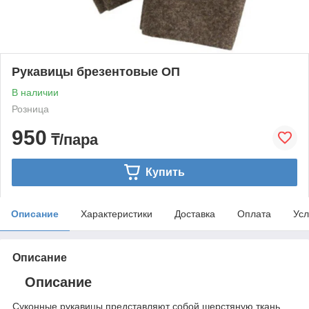
Рукавицы брезентовые ОП
В наличии
Розница
950
₸/пара
Купить
Описание
Характеристики
Доставка
Оплата
Усл
Описание
Описание
Суконные рукавицы представляют собой шерстяную ткань