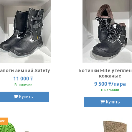
апоги зимний Safety
Ботинки Elite утепле
кожаные
11 000 ₸
9 500 ₸/пара
В наличии
В наличии
Купить
Купить
даж