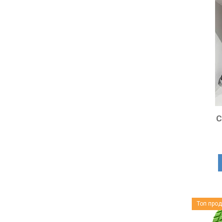
С
Топ про