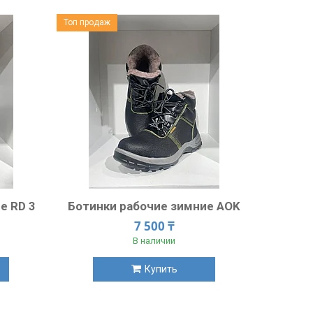
Топ продаж
е RD 3
Ботинки рабочие зимние AOK
7 500 ₸
В наличии
Купить