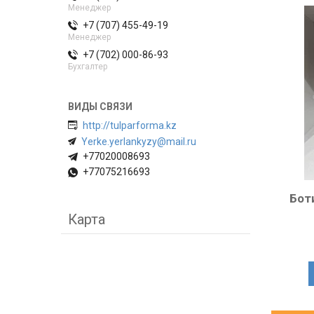
Менеджер
+7 (707) 455-49-19
Менеджер
+7 (702) 000-86-93
Бухгалтер
http://tulparforma.kz
Yerke.yerlankyzy@mail.ru
+77020008693
+77075216693
Бот
Карта