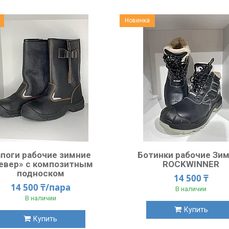
Новинка
поги рабочие зимние
Ботинки рабочие Зи
евер» с композитным
ROCKWINNER
подноском
14 500 ₸
14 500 ₸/пара
В наличии
В наличии
Купить
Купить