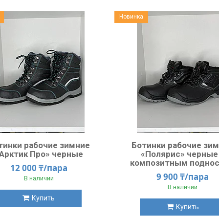
Новинка
тинки рабочие зимние
Ботинки рабочие зи
Арктик Про» черные
«Полярис» черные
композитным подно
12 000 ₸/пара
9 900 ₸/пара
В наличии
В наличии
Купить
Купить