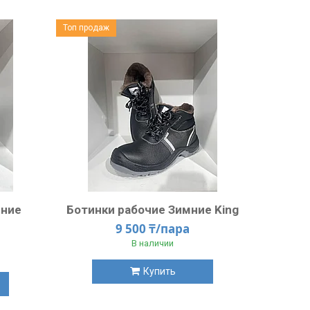
Топ продаж
мние
Ботинки рабочие Зимние King
9 500 ₸/пара
В наличии
Купить