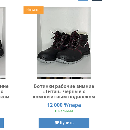
Новинка
мние
Ботинки рабочие зимние
 с
«Титан» черные с
ском
композитным подноском
12 000 ₸/пара
В наличии
Купить