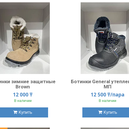
инки зимние защитные
Ботинки General утепле
Brown
МП
12 000 ₸
12 500 ₸/пара
В наличии
В наличии
Купить
Купить