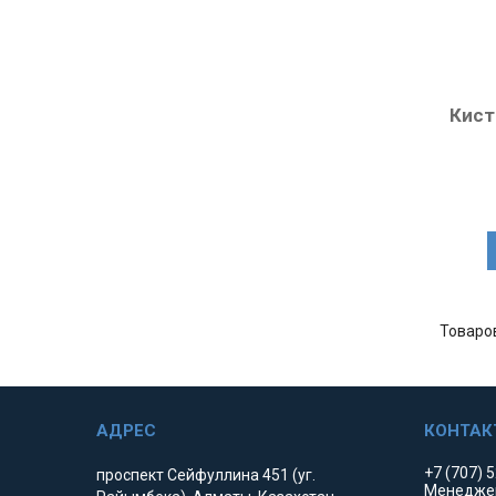
Кист
+7 (707) 
проспект Сейфуллина 451 (уг.
Менедже