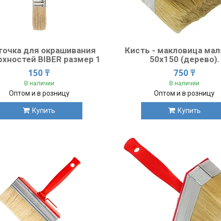
точка для окрашивания
Кисть - макловица ма
рхностей BIBER размер 1
50x150 (дерево).
150 ₸
750 ₸
В наличии
В наличии
Оптом и в розницу
Оптом и в розницу
Купить
Купить