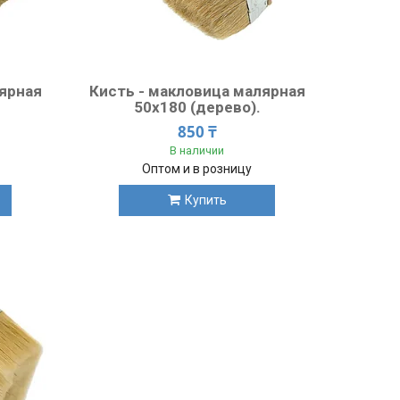
лярная
Кисть - макловица малярная
50x180 (дерево).
850 ₸
В наличии
Оптом и в розницу
Купить