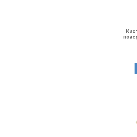
Кис
пове