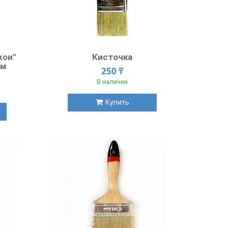
хои"
Кисточка
мм
250 ₸
В наличии
Купить