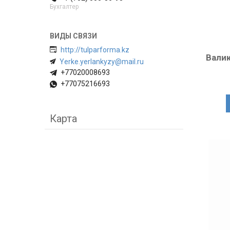
Бухгалтер
http://tulparforma.kz
Вали
Yerke.yerlankyzy@mail.ru
+77020008693
+77075216693
Карта